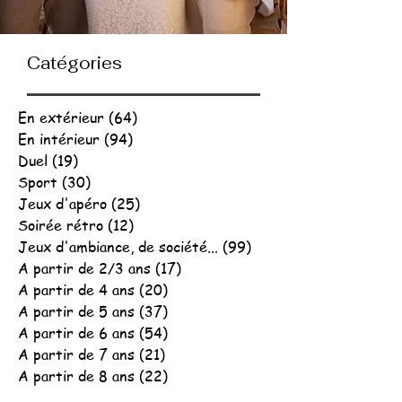
Catégories
En extérieur
(64)
64 posts
En intérieur
(94)
94 posts
Duel
(19)
19 posts
Sport
(30)
30 posts
Jeux d'apéro
(25)
25 posts
Soirée rétro
(12)
12 posts
Jeux d'ambiance, de société...
(99)
99 posts
A partir de 2/3 ans
(17)
17 posts
A partir de 4 ans
(20)
20 posts
A partir de 5 ans
(37)
37 posts
A partir de 6 ans
(54)
54 posts
A partir de 7 ans
(21)
21 posts
A partir de 8 ans
(22)
22 posts