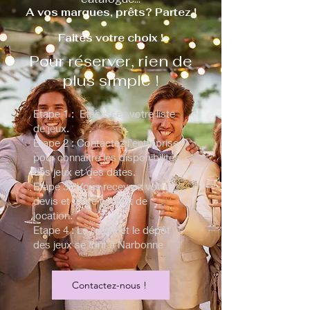
A vos marques, prêts? Partez !
Faites votre choix !
Pour réserver, rien de
plus simple !
Etape 1 : Etablissez votre liste
de jeux.
Etape 2 : Contactez l’entreprise
pour connaître les disponibilités
des jeux et des dates.
Etape 3 : Vous recevrez votre
devis et votre contrat de
location.
Etape 4 : Le retrait et le dépôt
des jeux se font à Narbonne
Contactez-nous !