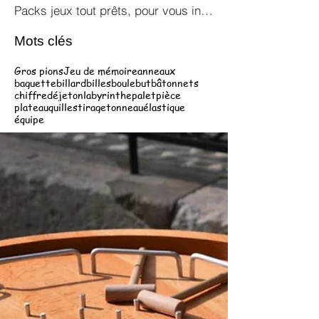
Packs jeux tout prêts, pour vous inspirer !
Mots clés
Gros pions
Jeu de mémoire
anneaux
baguette
billard
billes
boule
but
bâtonnets
chiffre
dé
jeton
labyrinthe
palet
pièce
plateau
quilles
tirage
tonneau
élastique
équipe