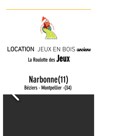
LOCATION
JE
UX EN BO
IS
anciens
Jeux
La Roulotte des
Narbonne(11)
Béziers - Montpellier
-
(34)