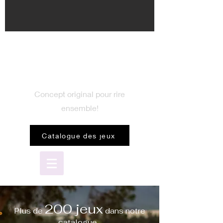
BIENVENUE
dans le monde du jeu
Concept original pour rire
ensemble!
Catalogue des jeux
200 jeux
Plus de
dans notre
catalogue...