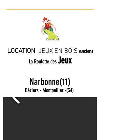
LOCATION
JE
UX EN BO
IS
anciens
Jeux
La Roulotte des
Narbonne(11)
Béziers - Montpellier
-
(34)