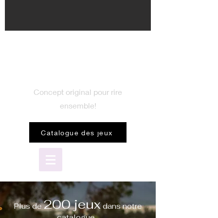
BIENVENUE
dans le monde du jeu
Concept original pour rire
ensemble!
Catalogue des jeux
200 jeux
Plus de
dans notre
catalogue...