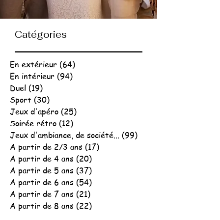
Catégories
En extérieur
(64)
64 posts
En intérieur
(94)
94 posts
Duel
(19)
19 posts
Sport
(30)
30 posts
Jeux d'apéro
(25)
25 posts
Soirée rétro
(12)
12 posts
Jeux d'ambiance, de société...
(99)
99 posts
A partir de 2/3 ans
(17)
17 posts
A partir de 4 ans
(20)
20 posts
A partir de 5 ans
(37)
37 posts
A partir de 6 ans
(54)
54 posts
A partir de 7 ans
(21)
21 posts
A partir de 8 ans
(22)
22 posts