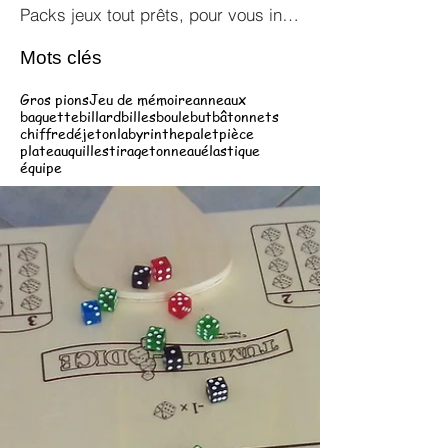
Packs jeux tout prêts, pour vous inspirer !
Mots clés
Gros pions
Jeu de mémoire
anneaux
baguette
billard
billes
boule
but
bâtonnets
chiffre
dé
jeton
labyrinthe
palet
pièce
plateau
quilles
tirage
tonneau
élastique
équipe