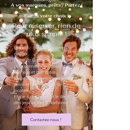
A vos marques, prêts? Partez !
Faites votre choix !
Pour réserver, rien de
plus simple !
Etape 1 : Etablissez votre liste
de jeux.
Etape 2 : Contactez l’entreprise
pour connaître les disponibilités
des jeux et des dates.
Etape 3 : Vous recevrez votre
devis et votre contrat de
location.
Etape 4 : Le retrait et le dépôt
des jeux se font à Narbonne
Contactez-nous !