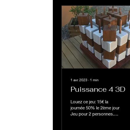
1 avr. 2023
∙
1
min
Puissance 4 3D
Louez ce jeu: 15€ la
journée 50% le 2ème jour
Jeu pour 2 personnes.
Chaque joueur choisit sa
couleur. A tour de rôle les