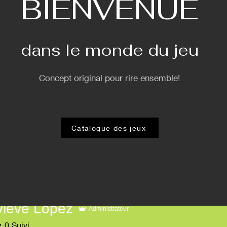
BIENVENUE
dans le monde du jeu
Concept original pour rire ensemble!
Catalogue des jeux
iève Lopez
Administrateur
e Lopez
0
Suivi