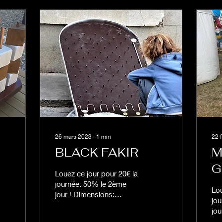
26 mars 2023
∙
1
min
22 
BLACK FAKIR
M
G
Louez ce jour pour 20€ la
journée. 50% le 2ème
Lou
jour ! Dimensions:
jo
plateau 1.25m x 0.62m en
jou
bouleau de Finlande
0,7