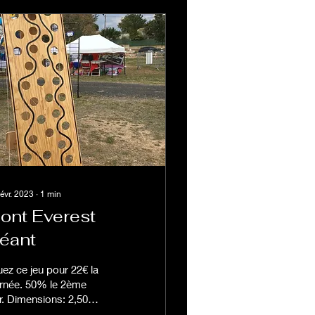
févr. 2023
∙
1
min
ont Everest
éant
ez ce jeu pour 22€ la
urnée. 50% le 2ème
r. Dimensions: 2,50m x
0 m Monter la bille