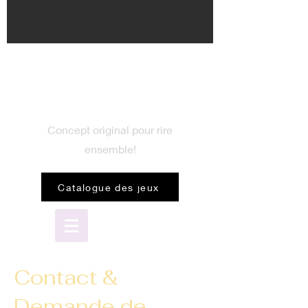
BIENVENUE
dans le monde du jeu
Concept original pour rire
ensemble!
Catalogue des jeux
Contact &
Demande de