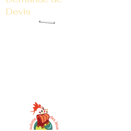
Devis
LA ROULOTTE DES JEUX
Service Animation/Culture :
GENEVIÈVE LOPEZ
Siège Social :
3 Rue d'Auvergne
11 100 Narbonne
laroulottedesjeux@gmail.com