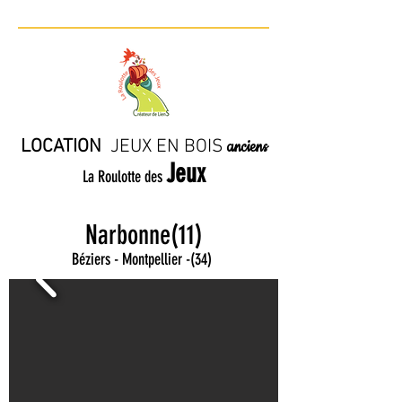
LOCATION
JE
UX EN BO
IS
anciens
Jeux
La Roulotte des
Narbonne(11)
Béziers - Montpellier
-
(34)