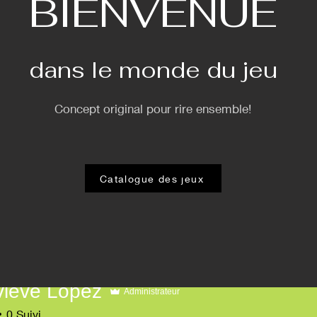
BIENVENUE
dans le monde du jeu
Concept original pour rire ensemble!
Catalogue des jeux
iève Lopez
Administrateur
e Lopez
0
Suivi