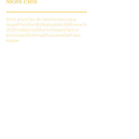
Mots clés
Gros pions
Jeu de mémoire
anneaux
baguette
billard
billes
boule
but
bâtonnets
chiffre
dé
jeton
labyrinthe
palet
pièce
plateau
quilles
tirage
tonneau
élastique
équipe
Calypso
CALYPSO est un jeu de mémoire et 
le but est de délivrer le maximum de 
poissons prisonniers dans un filet 
perdu au milieu de l'Océan. Evitez 
Requins et Filets, et retournez le 
poisson de la bonne couleur au centre 
du parcours. Restez concentré, car il 
y a un poisson différent sur chaque 
face, et le plateau change à chaque 
coup ...