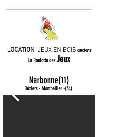
LOCATION
JE
UX EN BO
IS
anciens
Jeux
La Roulotte des
Narbonne(11)
Béziers - Montpellier
-
(34)