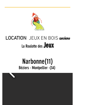
LOCATION
JE
UX EN BO
IS
anciens
Jeux
La Roulotte des
Narbonne(11)
Béziers - Montpellier
-
(34)