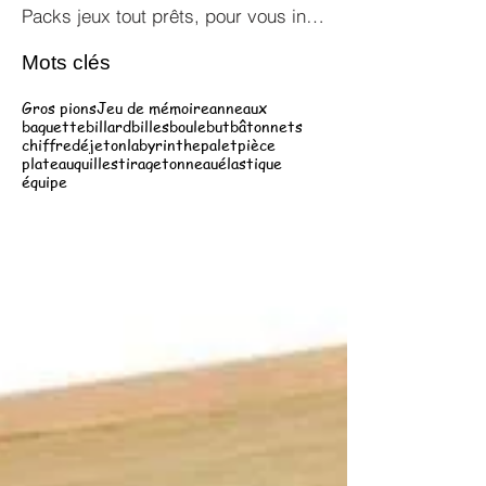
Packs jeux tout prêts, pour vous inspirer !
Mots clés
Gros pions
Jeu de mémoire
anneaux
baguette
billard
billes
boule
but
bâtonnets
chiffre
dé
jeton
labyrinthe
palet
pièce
plateau
quilles
tirage
tonneau
élastique
équipe