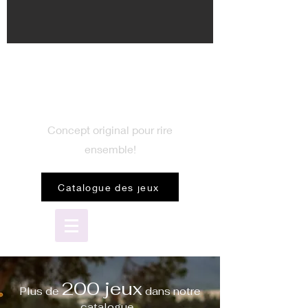
BIENVENUE
dans le monde du jeu
Concept original pour rire
ensemble!
Catalogue des jeux
200 jeux
Plus de
dans notre
catalogue...