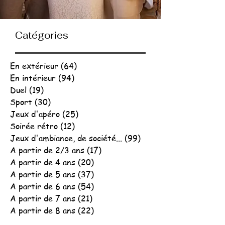
Catégories
En extérieur
(64)
64 posts
En intérieur
(94)
94 posts
Duel
(19)
19 posts
Sport
(30)
30 posts
Jeux d'apéro
(25)
25 posts
Soirée rétro
(12)
12 posts
Jeux d'ambiance, de société...
(99)
99 posts
A partir de 2/3 ans
(17)
17 posts
A partir de 4 ans
(20)
20 posts
A partir de 5 ans
(37)
37 posts
A partir de 6 ans
(54)
54 posts
A partir de 7 ans
(21)
21 posts
A partir de 8 ans
(22)
22 posts