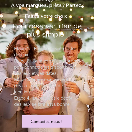
A vos marques, prêts? Partez !
Faites votre choix !
Pour réserver, rien de
plus simple !
Etape 1 : Etablissez votre liste
de jeux.
Etape 2 : Contactez l’entreprise
pour connaître les disponibilités
des jeux et des dates.
Etape 3 : Vous recevrez votre
devis et votre contrat de
location.
Etape 4 : Le retrait et le dépôt
des jeux se font à Narbonne
Contactez-nous !