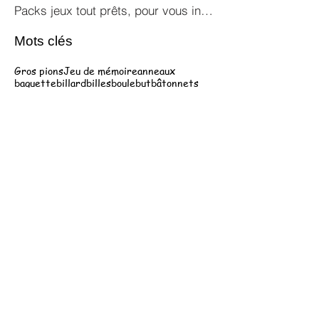
Packs jeux tout prêts, pour vous inspirer !
Mots clés
Gros pions
Jeu de mémoire
anneaux
baguette
billard
billes
boule
but
bâtonnets
chiffre
dé
jeton
labyrinthe
palet
pièce
plateau
quilles
tirage
tonneau
élastique
équipe