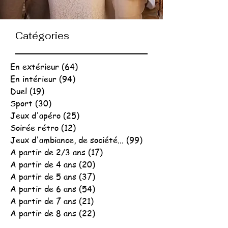
Catégories
En extérieur
(64)
64 posts
En intérieur
(94)
94 posts
Duel
(19)
19 posts
Sport
(30)
30 posts
Jeux d'apéro
(25)
25 posts
Soirée rétro
(12)
12 posts
Jeux d'ambiance, de société...
(99)
99 posts
A partir de 2/3 ans
(17)
17 posts
A partir de 4 ans
(20)
20 posts
A partir de 5 ans
(37)
37 posts
A partir de 6 ans
(54)
54 posts
A partir de 7 ans
(21)
21 posts
A partir de 8 ans
(22)
22 posts