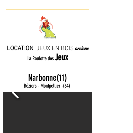
LOCATION
JE
UX EN BO
IS
anciens
Jeux
La Roulotte des
Narbonne(11)
Béziers - Montpellier
-
(34)