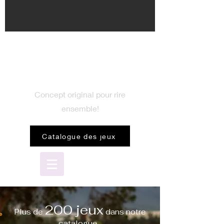
BIENVENUE
dans le monde du jeu
Concept original pour rire
ensemble!
Catalogue des jeux
200 jeux
Plus de
dans notre
catalogue...