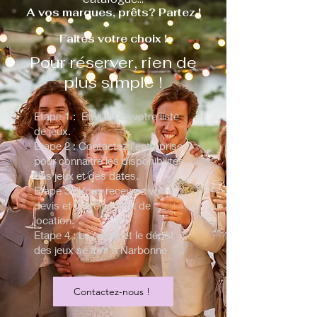
A vos marques, prêts? Partez !
Faites votre choix !
Pour réserver, rien de
plus simple !
Etape 1 : Etablissez votre liste
de jeux.
Etape 2 : Contactez l’entreprise
pour connaître les disponibilités
des jeux et des dates.
Etape 3 : Vous recevrez votre
devis et votre contrat de
location.
Etape 4 : Le retrait et le dépôt
des jeux se font à Narbonne
Contactez-nous !