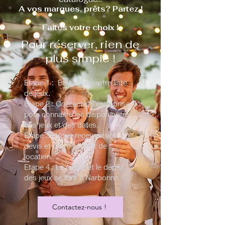
A vos marques, prêts? Partez !
Faites votre choix !
Pour réserver, rien de
plus simple !
Etape 1 : Etablissez votre liste
de jeux.
Etape 2 : Contactez l’entreprise
pour connaître les disponibilités
des jeux et des dates.
Etape 3 : Vous recevrez votre
devis et votre contrat de
location.
Etape 4 : Le retrait et le dépôt
des jeux se font à Narbonne
Contactez-nous !