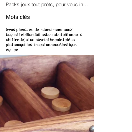
Packs jeux tout prêts, pour vous inspirer !
Mots clés
Gros pions
Jeu de mémoire
anneaux
baguette
billard
billes
boule
but
bâtonnets
chiffre
dé
jeton
labyrinthe
palet
pièce
plateau
quilles
tirage
tonneau
élastique
équipe