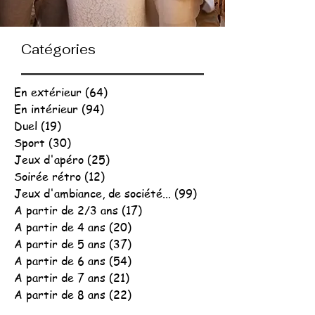
Catégories
En extérieur
(64)
64 posts
En intérieur
(94)
94 posts
Duel
(19)
19 posts
Sport
(30)
30 posts
Jeux d'apéro
(25)
25 posts
Soirée rétro
(12)
12 posts
Jeux d'ambiance, de société...
(99)
99 posts
A partir de 2/3 ans
(17)
17 posts
A partir de 4 ans
(20)
20 posts
A partir de 5 ans
(37)
37 posts
A partir de 6 ans
(54)
54 posts
A partir de 7 ans
(21)
21 posts
A partir de 8 ans
(22)
22 posts