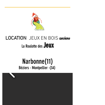
LOCATION
JE
UX EN BO
IS
anciens
Jeux
La Roulotte des
Narbonne(11)
Béziers - Montpellier
-
(34)