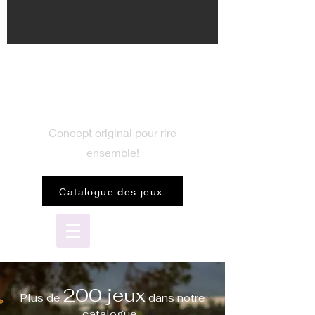
BIENVENUE
dans le monde du jeu
Concept original pour rire
ensemble!
Catalogue des jeux
200 jeux
Plus de
dans notre
catalogue...