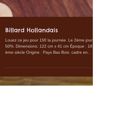
Billard Hollandais
Louez ce jeu pour 15€ la journée. Le 2ème jour à
50%. Dimensions: 122 cm x 41 cm Époque : 18
ème siècle Origine : Pays Bas Bois: cadre en...