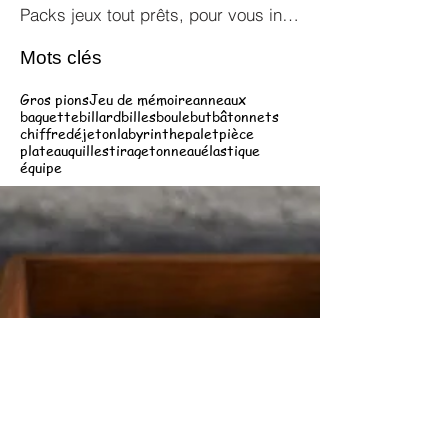
Packs jeux tout prêts, pour vous inspirer !
Mots clés
Gros pions
Jeu de mémoire
anneaux
baguette
billard
billes
boule
but
bâtonnets
chiffre
dé
jeton
labyrinthe
palet
pièce
plateau
quilles
tirage
tonneau
élastique
équipe