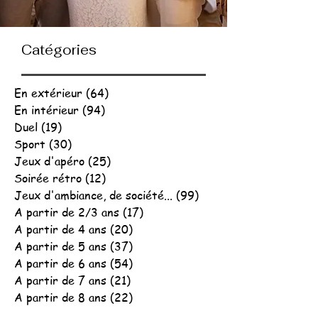
Catégories
En extérieur
(64)
64 posts
En intérieur
(94)
94 posts
Duel
(19)
19 posts
Sport
(30)
30 posts
Jeux d'apéro
(25)
25 posts
Soirée rétro
(12)
12 posts
Jeux d'ambiance, de société...
(99)
99 posts
A partir de 2/3 ans
(17)
17 posts
A partir de 4 ans
(20)
20 posts
A partir de 5 ans
(37)
37 posts
A partir de 6 ans
(54)
54 posts
A partir de 7 ans
(21)
21 posts
A partir de 8 ans
(22)
22 posts