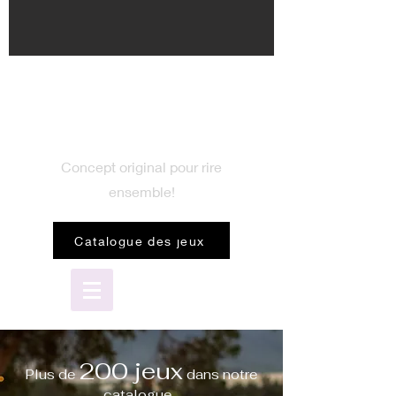
BIENVENUE
dans le monde du jeu
Concept original pour rire
ensemble!
Catalogue des jeux
200 jeux
Plus de
dans notre
catalogue...