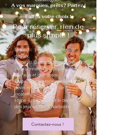
A vos marques, prêts? Partez !
Faites votre choix !
Pour réserver, rien de
plus simple !
Etape 1 : Etablissez votre liste
de jeux.
Etape 2 : Contactez l’entreprise
pour connaître les disponibilités
des jeux et des dates.
Etape 3 : Vous recevrez votre
devis et votre contrat de
location.
Etape 4 : Le retrait et le dépôt
des jeux se font à Narbonne
Contactez-nous !