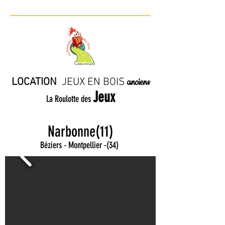
LOCATION
JE
UX EN BO
IS
anciens
Jeux
La Roulotte des
Narbonne(11)
Béziers - Montpellier
-
(34)