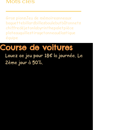
Mots clés
Gros pions
Jeu de mémoire
anneaux
baguette
billard
billes
boule
but
bâtonnets
chiffre
dé
jeton
labyrinthe
palet
pièce
plateau
quilles
tirage
tonneau
élastique
équipe
Course de voitures
Louez ce jeu pour 18€ la journée. Le 
2ème jour à 50%.