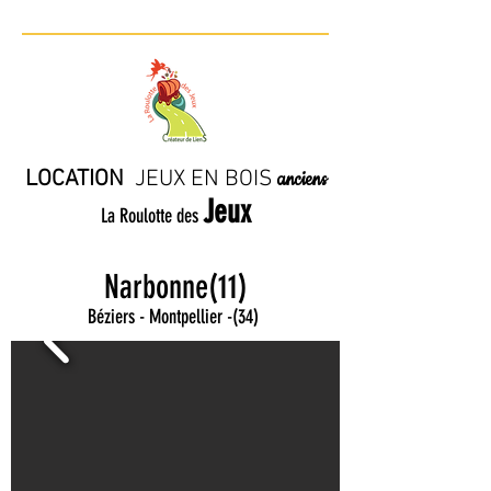
LOCATION
JE
UX EN BO
IS
anciens
Jeux
La Roulotte des
Narbonne(11)
Béziers - Montpellier
-
(34)