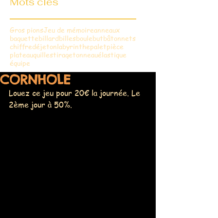
Mots clés
Gros pions
Jeu de mémoire
anneaux
baguette
billard
billes
boule
but
bâtonnets
chiffre
dé
jeton
labyrinthe
palet
pièce
plateau
quilles
tirage
tonneau
élastique
équipe
CORNHOLE
Louez ce jeu pour 20€ la journée. Le 
2ème jour à 50%.