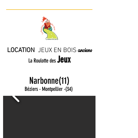
LOCATION
JE
UX EN BO
IS
anciens
Jeux
La Roulotte des
Narbonne(11)
Béziers - Montpellier
-
(34)