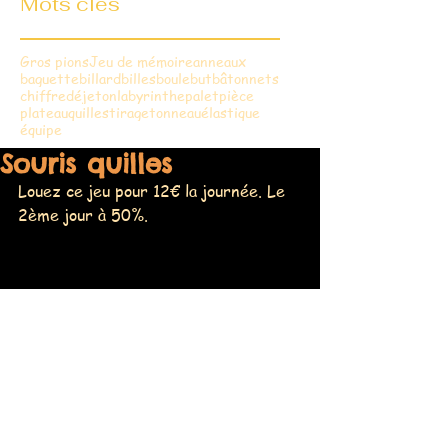
Mots clés
Gros pions
Jeu de mémoire
anneaux
baguette
billard
billes
boule
but
bâtonnets
chiffre
dé
jeton
labyrinthe
palet
pièce
plateau
quilles
tirage
tonneau
élastique
équipe
Souris quilles
Louez ce jeu pour 12€ la journée. Le 
2ème jour à 50%.