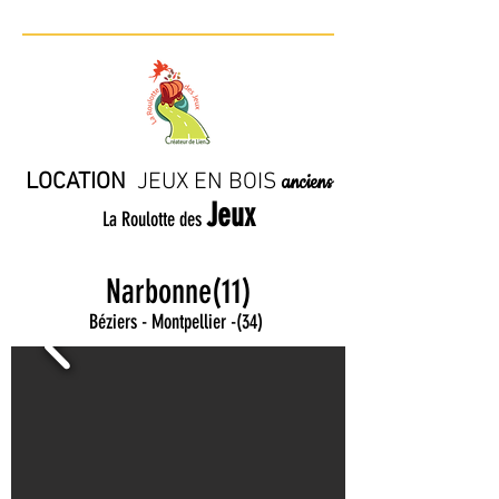
LOCATION
JE
UX EN BO
IS
anciens
Jeux
La Roulotte des
Narbonne(11)
Béziers - Montpellier
-
(34)