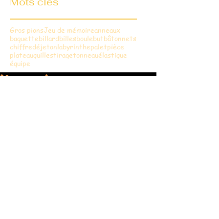
Mots clés
Gros pions
Jeu de mémoire
anneaux
baguette
billard
billes
boule
but
bâtonnets
chiffre
dé
jeton
labyrinthe
palet
pièce
plateau
quilles
tirage
tonneau
élastique
équipe
Une saison au zoo