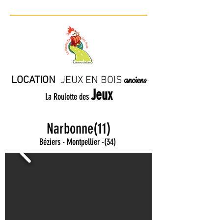
LOCATION
JE
UX EN BO
IS
anciens
Jeux
La Roulotte des
Narbonne(11)
Béziers - Montpellier
-
(34)