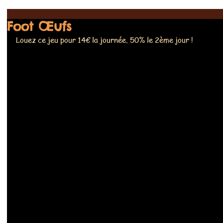
Foot Œufs
Louez ce jeu pour 14€ la journée. 50% le 2ème jour !