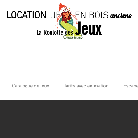
LOCATION
JE
UX EN BO
IS
anciens
Jeux
La Roulotte des
Catalogue de jeux
Tarifs avec animation
Escape