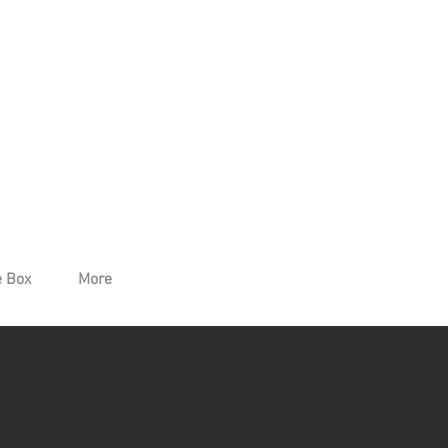
 Box
More