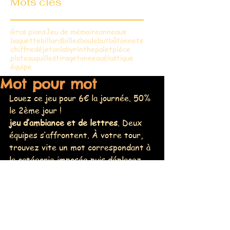
Mots clés
Gros pions
Jeu de mémoire
anneaux
baguette
billard
billes
boule
but
bâtonnets
chiffre
dé
jeton
labyrinthe
palet
pièce
plateau
quilles
tirage
tonneau
élastique
équipe
Mot pour mot
Louez ce jeu pour 6€ la journée. 50% 
le 2ème jour !
jeu d’ambiance et de lettres
. Deux 
équipes s’affrontent. À votre tour, 
trouvez vite un mot correspondant à 
la catégorie imposée puis déplacez 
chacune de ses lettres vers vous. La 
première équipe à capturer 6 lettres 
en les extirpant du plateau l’emporte 
!