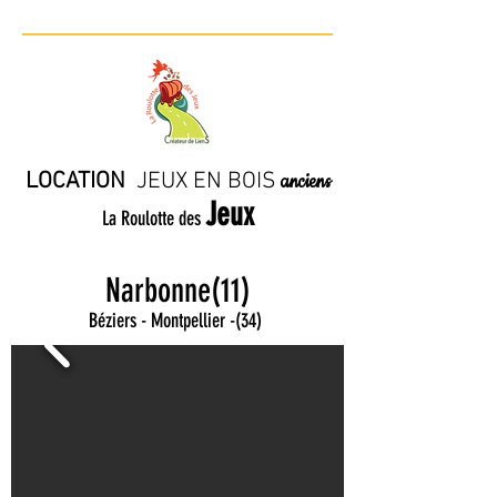
LOCATION
JE
UX EN BO
IS
anciens
Jeux
La Roulotte des
Narbonne(11)
Béziers - Montpellier
-
(34)