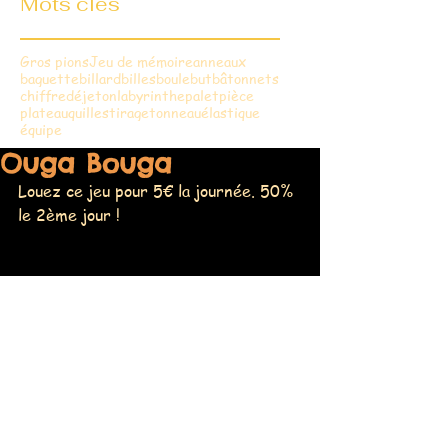
Mots clés
Gros pions
Jeu de mémoire
anneaux
baguette
billard
billes
boule
but
bâtonnets
chiffre
dé
jeton
labyrinthe
palet
pièce
plateau
quilles
tirage
tonneau
élastique
équipe
Ouga Bouga
Louez ce jeu pour 5€ la journée. 50% 
le 2ème jour !