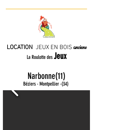
LOCATION
JE
UX EN BO
IS
anciens
Jeux
La Roulotte des
Narbonne(11)
Béziers - Montpellier
-
(34)