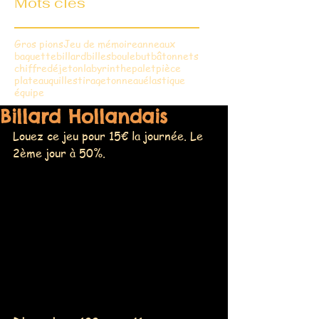
Mots clés
Gros pions
Jeu de mémoire
anneaux
baguette
billard
billes
boule
but
bâtonnets
chiffre
dé
jeton
labyrinthe
palet
pièce
plateau
quilles
tirage
tonneau
élastique
équipe
Billard Hollandais
Louez ce jeu pour 15€ la journée. Le 
2ème jour à 50%.