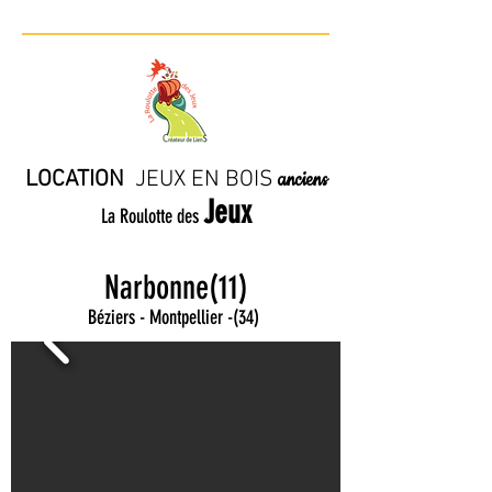
LOCATION
JE
UX EN BO
IS
anciens
Jeux
La Roulotte des
Narbonne(11)
Béziers - Montpellier
-
(34)