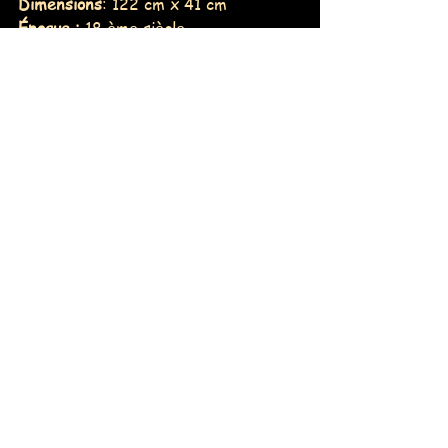
Dimensions
: 122 cm x 41 cm
Époque : 
18 ème siècle
Origine :
 Pays Bas
Bois
: cadre en bois massif, palets en 
buis.
Nombre de joueurs :
 1 joueur ou plus
Niveau de difficulté de la règle : 
Très simple
Niveau de motricité, dextérité… :
Très simple
Lancer les palets dans les 4 
compartiments et obtenir 148 
points. Combinaison de précision et 
de stratégie.
Mots-clés :