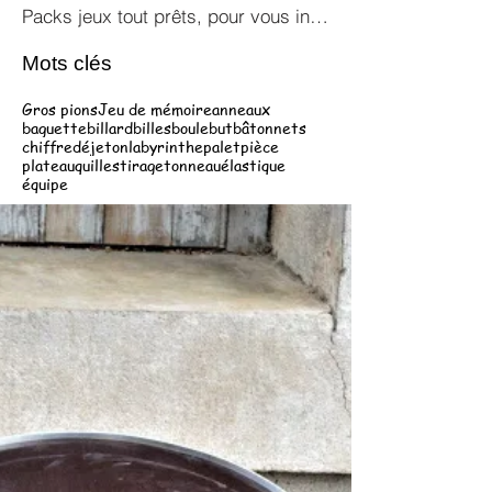
Packs jeux tout prêts, pour vous inspirer !
Mots clés
Gros pions
Jeu de mémoire
anneaux
baguette
billard
billes
boule
but
bâtonnets
chiffre
dé
jeton
labyrinthe
palet
pièce
plateau
quilles
tirage
tonneau
élastique
équipe