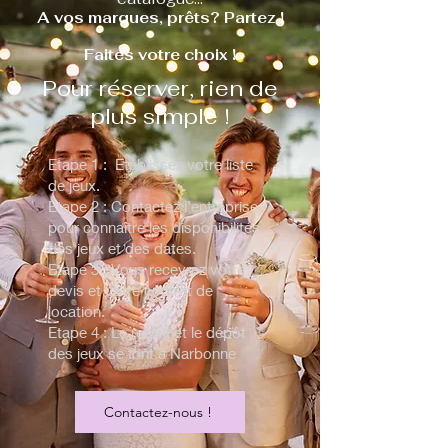
A vos marques, prêts? Partez !
Faites votre choix !
Pour réserver, rien de
plus simple !
Etape 1 : Etablissez votre liste
de jeux.
Etape 2 : Contactez l’entreprise
pour connaître les disponibilités
des jeux et des dates.
Etape 3 : Vous recevrez votre
devis et votre contrat de
location.
Etape 4 : Le retrait et le dépôt
des jeux se font à Narbonne
Contactez-nous !