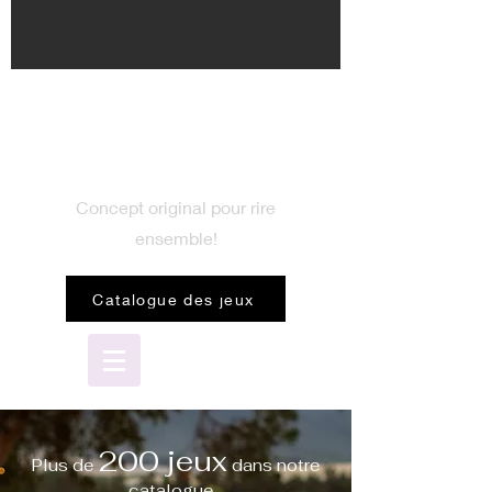
BIENVENUE
dans le monde du jeu
Concept original pour rire
ensemble!
Catalogue des jeux
200 jeux
Plus de
dans notre
catalogue...