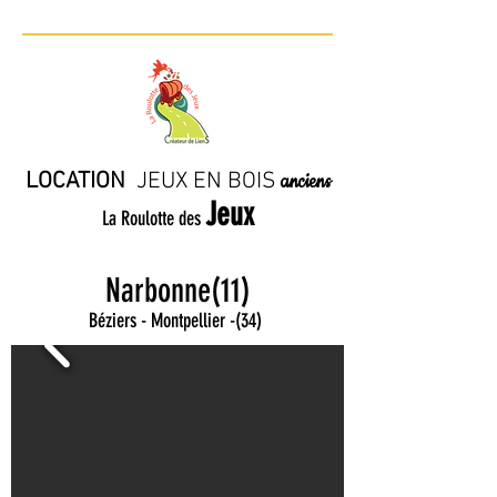
LOCATION
JE
UX EN BO
IS
anciens
Jeux
La Roulotte des
Narbonne(11)
Béziers - Montpellier
-
(34)