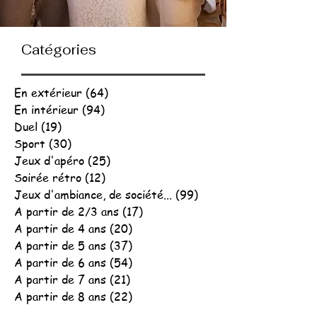
Catégories
En extérieur
(64)
64 posts
En intérieur
(94)
94 posts
Duel
(19)
19 posts
Sport
(30)
30 posts
Jeux d'apéro
(25)
25 posts
Soirée rétro
(12)
12 posts
Jeux d'ambiance, de société...
(99)
99 posts
A partir de 2/3 ans
(17)
17 posts
A partir de 4 ans
(20)
20 posts
A partir de 5 ans
(37)
37 posts
A partir de 6 ans
(54)
54 posts
A partir de 7 ans
(21)
21 posts
A partir de 8 ans
(22)
22 posts