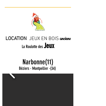
LOCATION
JE
UX EN BO
IS
anciens
Jeux
La Roulotte des
Narbonne(11)
Béziers - Montpellier
-
(34)