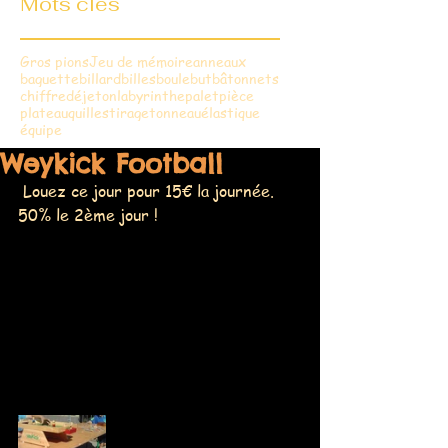
Mots clés
Gros pions
Jeu de mémoire
anneaux
baguette
billard
billes
boule
but
bâtonnets
chiffre
dé
jeton
labyrinthe
palet
pièce
plateau
quilles
tirage
tonneau
élastique
équipe
Weykick Football
 Louez ce jour pour 15€ la journée. 
50% le 2ème jour !