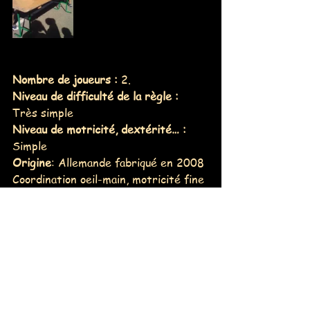
Nombre de joueurs :
 2. 
Niveau de difficulté de la règle :
Très simple
Niveau de motricité, dextérité… : 
Simple
Origine
: Allemande fabriqué en 2008
Coordination oeil-main, motricité fine 
et perception spatiale 
Déplacer ses joueurs en bougeant les 
poignées aimantées situées sous le 
jeu et sous chaque joueur. Défendre 
ses buts et en marquer chez 