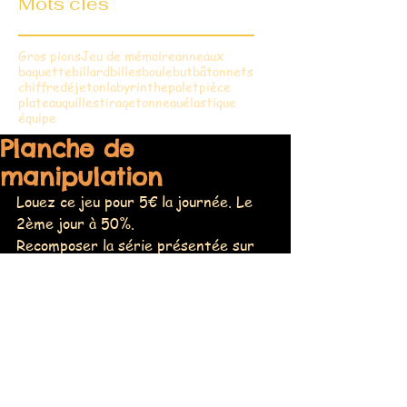
Mots clés
Gros pions
Jeu de mémoire
anneaux
baguette
billard
billes
boule
but
bâtonnets
chiffre
dé
jeton
labyrinthe
palet
pièce
plateau
quilles
tirage
tonneau
élastique
équipe
Planche de
manipulation
Louez ce jeu pour 5€ la journée. Le 
2ème jour à 50%.
Recomposer la série présentée sur 
un modèle. 
Le joueur doit manipuler les curseurs 
pour reproduire le modèle choisi.