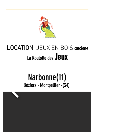
LOCATION
JE
UX EN BO
IS
anciens
Jeux
La Roulotte des
Narbonne(11)
Béziers - Montpellier
-
(34)