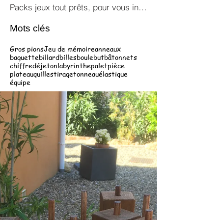
Packs jeux tout prêts, pour vous inspirer !
Mots clés
Gros pions
Jeu de mémoire
anneaux
baguette
billard
billes
boule
but
bâtonnets
chiffre
dé
jeton
labyrinthe
palet
pièce
plateau
quilles
tirage
tonneau
élastique
équipe