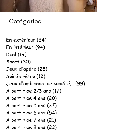
Catégories
En extérieur
(64)
64 posts
En intérieur
(94)
94 posts
Duel
(19)
19 posts
Sport
(30)
30 posts
Jeux d'apéro
(25)
25 posts
Soirée rétro
(12)
12 posts
Jeux d'ambiance, de société...
(99)
99 posts
A partir de 2/3 ans
(17)
17 posts
A partir de 4 ans
(20)
20 posts
A partir de 5 ans
(37)
37 posts
A partir de 6 ans
(54)
54 posts
A partir de 7 ans
(21)
21 posts
A partir de 8 ans
(22)
22 posts