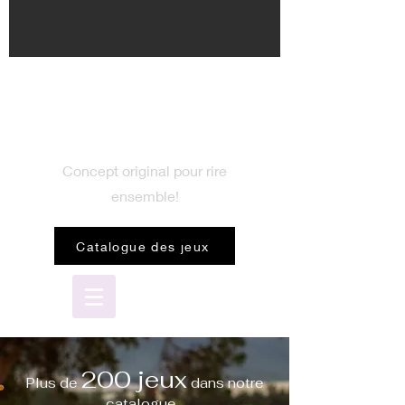
BIENVENUE
dans le monde du jeu
Concept original pour rire
ensemble!
Catalogue des jeux
200 jeux
Plus de
dans notre
catalogue...