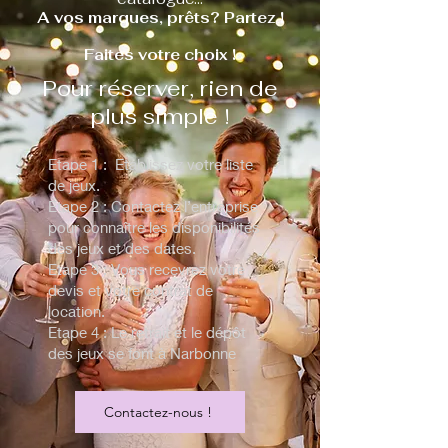
A vos marques, prêts? Partez !
Faites votre choix !
Pour réserver, rien de
plus simple !
Etape 1 : Etablissez votre liste
de jeux.
Etape 2 : Contactez l’entreprise
pour connaître les disponibilités
des jeux et des dates.
Etape 3 : Vous recevrez votre
devis et votre contrat de
location.
Etape 4 : Le retrait et le dépôt
des jeux se font à Narbonne
Contactez-nous !