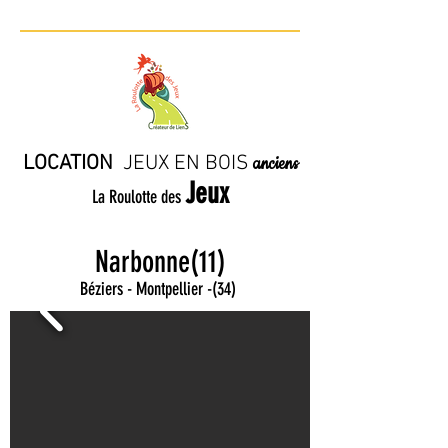
LOCATION
JE
UX EN BO
IS
anciens
Jeux
La Roulotte des
Narbonne(11)
Béziers - Montpellier
-
(34)