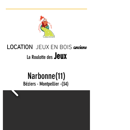
LOCATION
JE
UX EN BO
IS
anciens
Jeux
La Roulotte des
Narbonne(11)
Béziers - Montpellier
-
(34)