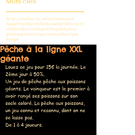
Mots clés
Gros pions
Jeu de mémoire
anneaux
baguette
billard
billes
boule
but
bâtonnets
chiffre
dé
jeton
labyrinthe
palet
pièce
plateau
quilles
tirage
tonneau
élastique
équipe
Pêche à la ligne XXL
géante
Louez ce jeu pour 15€ la journée. Le 
2ème jour à 50%.
Un jeu de pêche pêche aux poissons 
géants. Le vainqueur est le premier à 
avoir rangé ses poissons sur son 
socle coloré. La pèche aux poissons, 
un jeu connu et reconnu, dont on ne 
se lasse pas.
De 1 à 4 joueurs.