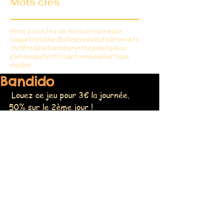
Mots clés
Gros pions
Jeu de mémoire
anneaux
baguette
billard
billes
boule
but
bâtonnets
chiffre
dé
jeton
labyrinthe
palet
pièce
plateau
quilles
tirage
tonneau
élastique
équipe
Bandido
Louez ce jeu pour 3€ la journée. 
50% sur le 2ème jour !