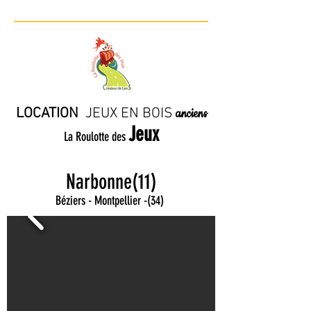
LOCATION
JE
UX EN BO
IS
anciens
Jeux
La Roulotte des
Narbonne(11)
Béziers - Montpellier
-
(34)