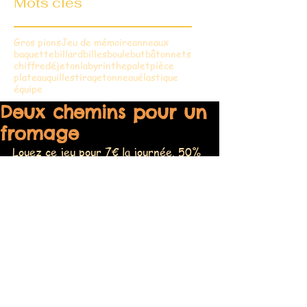
Mots clés
Gros pions
Jeu de mémoire
anneaux
baguette
billard
billes
boule
but
bâtonnets
chiffre
dé
jeton
labyrinthe
palet
pièce
plateau
quilles
tirage
tonneau
élastique
équipe
Deux chemins pour un
fromage
Louez ce jeu pour 7€ la journée. 50% 
le 2ème jour !