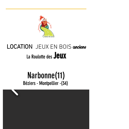
LOCATION
JE
UX EN BO
IS
anciens
Jeux
La Roulotte des
Narbonne(11)
Béziers - Montpellier
-
(34)