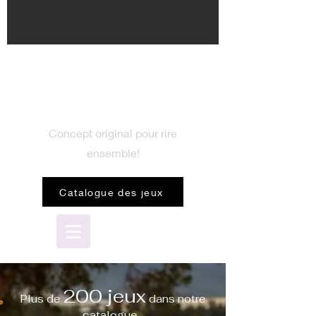
BIENVENUE
dans le monde du jeu
Concept original pour rire
ensemble!
Catalogue des jeux
200 jeux
Plus de
dans notre
catalogue...