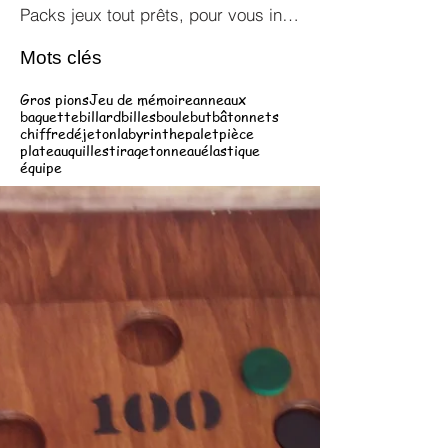
Packs jeux tout prêts, pour vous inspirer !
Mots clés
Gros pions
Jeu de mémoire
anneaux
baguette
billard
billes
boule
but
bâtonnets
chiffre
dé
jeton
labyrinthe
palet
pièce
plateau
quilles
tirage
tonneau
élastique
équipe