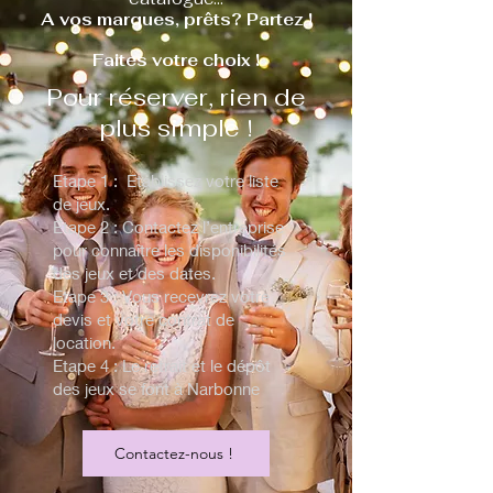
A vos marques, prêts? Partez !
Faites votre choix !
Pour réserver, rien de
plus simple !
Etape 1 : Etablissez votre liste
de jeux.
Etape 2 : Contactez l’entreprise
pour connaître les disponibilités
des jeux et des dates.
Etape 3 : Vous recevrez votre
devis et votre contrat de
location.
Etape 4 : Le retrait et le dépôt
des jeux se font à Narbonne
Contactez-nous !