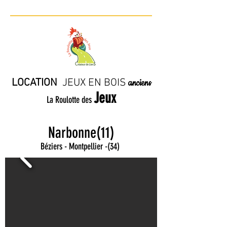
LOCATION
JE
UX EN BO
IS
anciens
Jeux
La Roulotte des
Narbonne(11)
Béziers - Montpellier
-
(34)