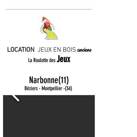
LOCATION
JE
UX EN BO
IS
anciens
Jeux
La Roulotte des
Narbonne(11)
Béziers - Montpellier
-
(34)