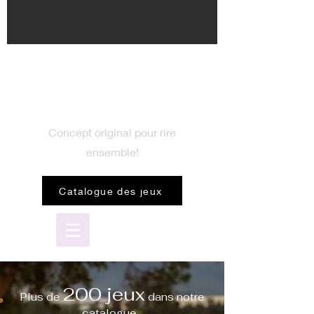
BIENVENUE
dans le monde du jeu
Concept original pour rire
ensemble!
Catalogue des jeux
200 jeux
Plus de
dans notre
catalogue...