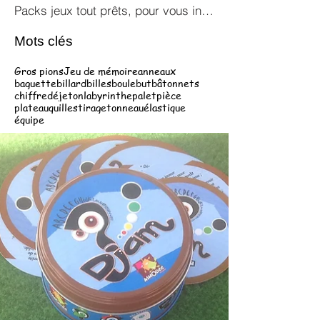
Packs jeux tout prêts, pour vous inspirer !
Mots clés
Gros pions
Jeu de mémoire
anneaux
baguette
billard
billes
boule
but
bâtonnets
chiffre
dé
jeton
labyrinthe
palet
pièce
plateau
quilles
tirage
tonneau
élastique
équipe