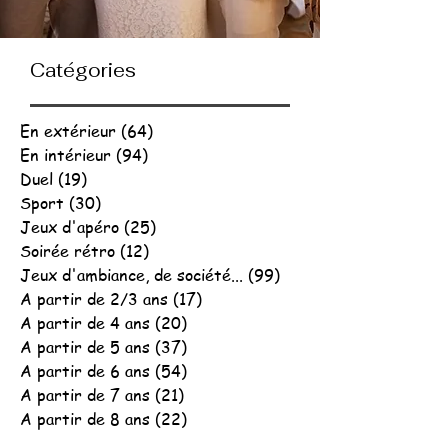
Catégories
En extérieur
(64)
64 posts
En intérieur
(94)
94 posts
Duel
(19)
19 posts
Sport
(30)
30 posts
Jeux d'apéro
(25)
25 posts
Soirée rétro
(12)
12 posts
Jeux d'ambiance, de société...
(99)
99 posts
A partir de 2/3 ans
(17)
17 posts
A partir de 4 ans
(20)
20 posts
A partir de 5 ans
(37)
37 posts
A partir de 6 ans
(54)
54 posts
A partir de 7 ans
(21)
21 posts
A partir de 8 ans
(22)
22 posts