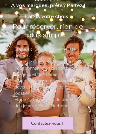
A vos marques, prêts? Partez !
Faites votre choix !
Pour réserver, rien de
plus simple !
Etape 1 : Etablissez votre liste
de jeux.
Etape 2 : Contactez l’entreprise
pour connaître les disponibilités
des jeux et des dates.
Etape 3 : Vous recevrez votre
devis et votre contrat de
location.
Etape 4 : Le retrait et le dépôt
des jeux se font à Narbonne
Contactez-nous !