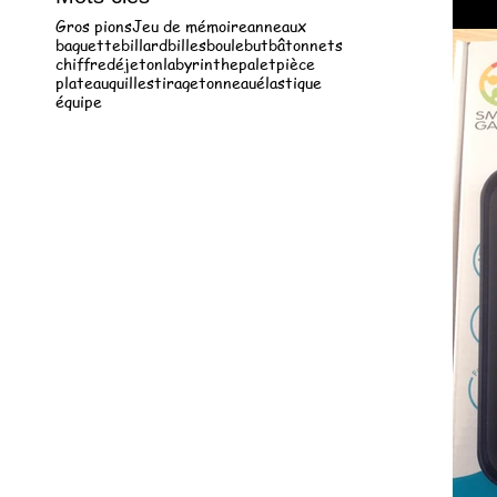
Gros pions
Jeu de mémoire
anneaux
baguette
billard
billes
boule
but
bâtonnets
chiffre
dé
jeton
labyrinthe
palet
pièce
plateau
quilles
tirage
tonneau
élastique
équipe