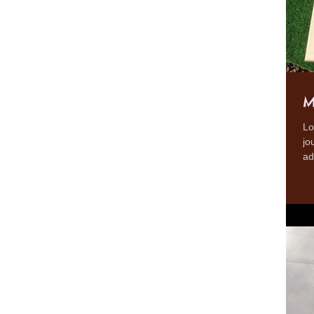
M
Lo
jo
ad