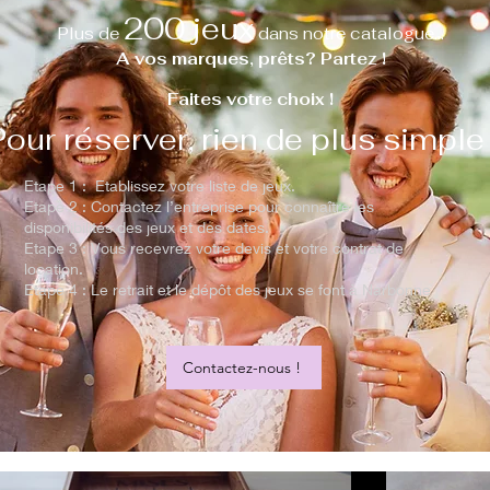
200 jeux
Plus de
dans notre catalogue...
A vos marques, prêts? Partez !
Faites votre choix !
Pour réserver, rien de plus simple 
Etape 1 : Etablissez votre liste de jeux.
Etape 2 : Contactez l’entreprise pour connaître les
disponibilités des jeux et des dates.
Etape 3 : Vous recevrez votre devis et votre contrat de
location.
Etape 4 : Le retrait et le dépôt des jeux se font à Narbonne
Contactez-nous !