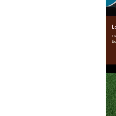
L
Lo
Ec