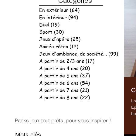
Catégories
En extérieur
(64)
64 posts
En intérieur
(94)
94 posts
Duel
(19)
19 posts
Sport
(30)
30 posts
Jeux d'apéro
(25)
25 posts
Soirée rétro
(12)
12 posts
Jeux d'ambiance, de société...
(99)
99 post
A partir de 2/3 ans
(17)
17 posts
A partir de 4 ans
(20)
20 posts
A partir de 5 ans
(37)
37 posts
A partir de 6 ans
(54)
54 posts
C
A partir de 7 ans
(21)
21 posts
A partir de 8 ans
(22)
22 posts
Lo
Ep
bo
Packs jeux tout prêts, pour vous inspirer !
Mots clés