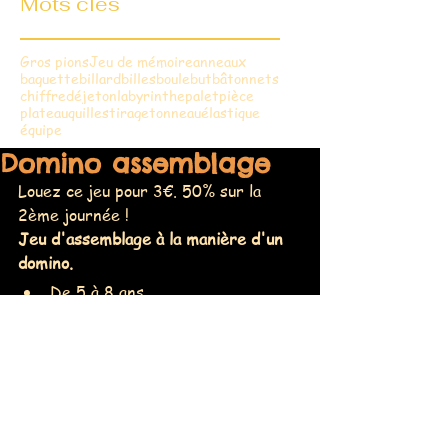
Mots clés
Gros pions
Jeu de mémoire
anneaux
baguette
billard
billes
boule
but
bâtonnets
chiffre
dé
jeton
labyrinthe
palet
pièce
plateau
quilles
tirage
tonneau
élastique
équipe
Domino assemblage
Louez ce jeu pour 3€. 50% sur la 
2ème journée !
Jeu d'assemblage à la manière d'un 
domino.
De 5 à 8 ans
2 - 5  joueurs
Partie de 15 mn