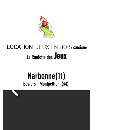
LOCATION
JE
UX EN BO
IS
anciens
Jeux
La Roulotte des
Narbonne(11)
Béziers - Montpellier
-
(34)