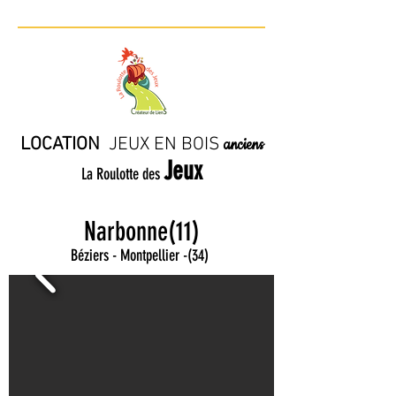
LOCATION
JE
UX EN BO
IS
anciens
Jeux
La Roulotte des
Narbonne(11)
Béziers - Montpellier
-
(34)