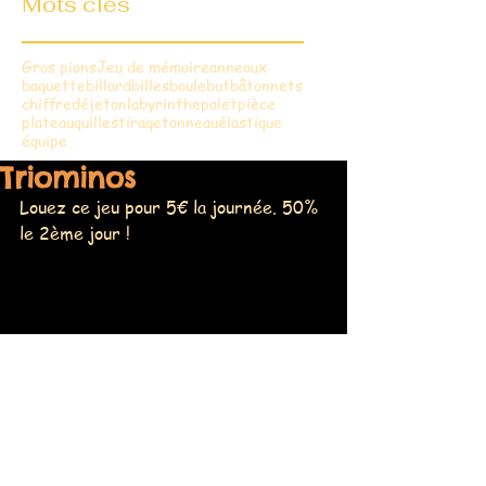
Mots clés
Gros pions
Jeu de mémoire
anneaux
baguette
billard
billes
boule
but
bâtonnets
chiffre
dé
jeton
labyrinthe
palet
pièce
plateau
quilles
tirage
tonneau
élastique
équipe
Triominos
Louez ce jeu pour 5€ la journée. 50% 
le 2ème jour !